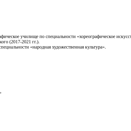
афическое училище по специальности «хореографическое искусств
го (2017-2021 гг.).
пециальности «народная художественная культура».
»