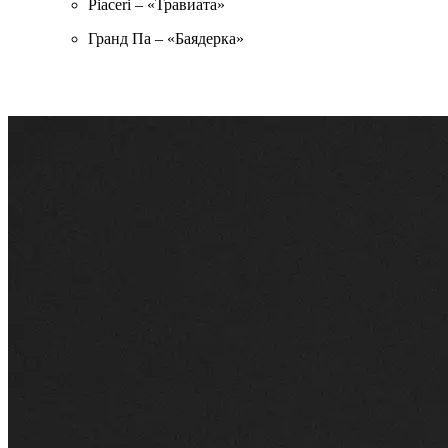
Piaceri – «Травиата»
Гранд Па – «Баядерка»