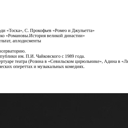
ди «Тоска», С. Прокофьев «Ромео и Джульетта»
ко «Романовы.История великой династии»
льтат, аплодисменты
нсерваторию.
публики им. П.И. Чайковского с 1989 года.
ертуаре театра (Розина в «Севильском цирюльнике», Адина в «Л
ческих опереттах и музыкальных комедиях.