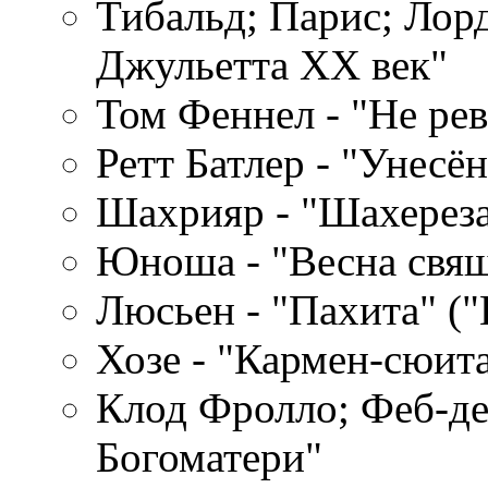
Тибальд; Парис; Лорд
Джульетта XX век"
Том Феннел - "Не ре
Ретт Батлер - "Унесё
Шахрияр - "Шахерезад
Юноша - "Весна свяще
Люсьен - "Пахита" (
Хозе - "Кармен-сюита
Клод Фролло; Феб-д
Богоматери"