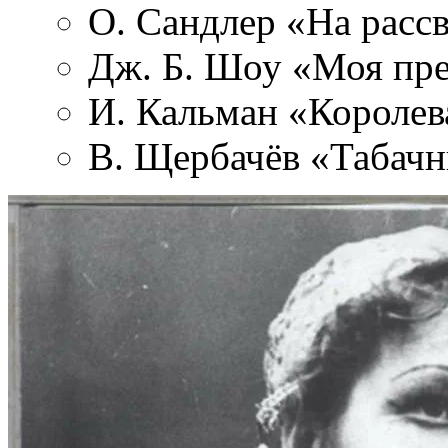
О. Сандлер «На расс
Дж. Б. Шоу «Моя пре
И. Кальман «Короле
В. Щербачёв «Табачн