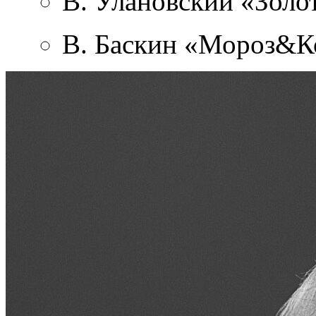
В. Улановский «Золо
В. Баскин «Мороз&К