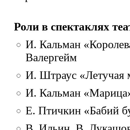
Роли в спектаклях теа
И. Кальман «Королев
Валергейм
И. Штраус «Летучая
И. Кальман «Марица
Е. Птичкин «Бабий б
В. Ильин, В. Лукашо