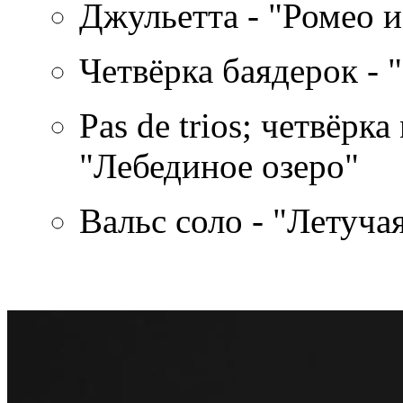
Джульетта - "Ромео 
Четвёрка баядерок - 
Pas de trios; четвёрк
"Лебединое озеро"
Вальс соло - "Летуч