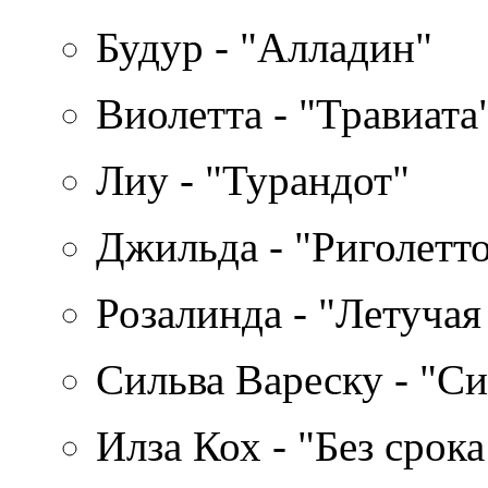
Будур - "Алладин"
Виолетта - "Травиата
Лиу - "Турандот"
Джильда - "Риголетт
Розалинда - "Летуча
Сильва Вареску - "Си
Илза Кох - "Без срок