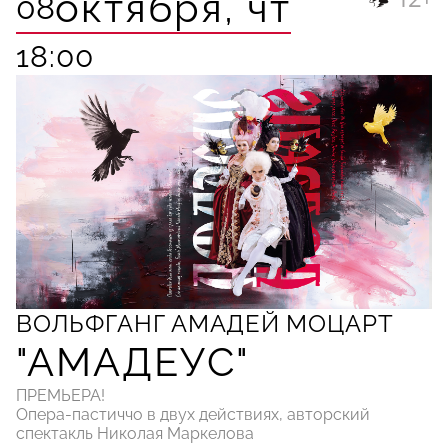
октября,
чт
08
18:00
ВОЛЬФГАНГ АМАДЕЙ МОЦАРТ
"АМАДЕУС"
ПРЕМЬЕРА!
Опера-пастиччо в двух действиях, авторский
спектакль Николая Маркелова