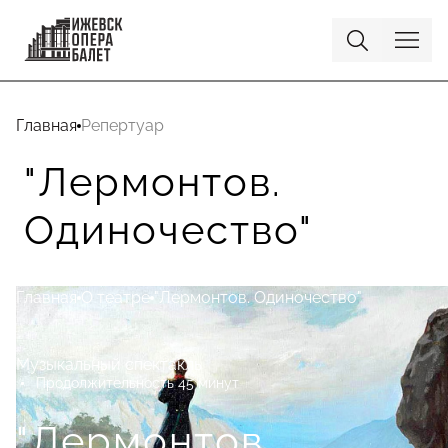
Главная
Репертуар
"Лермонтов.
Одиночество"
Главная
О театре
"Лермонтов. Одиночество"
Музыкальный спектакль
Продолжительность 45 минут
"Лермонтов.