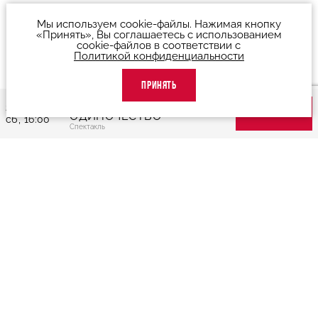
Мы используем cookie-файлы. Нажимая кнопку
«Принять», Вы соглашаетесь с использованием
cookie-файлов в соответствии с
Политикой конфиденциальности
ПРИНЯТЬ
"ЛЕРМОНТОВ.
26 сентября,
ОДИНОЧЕСТВО"
КУПИТЬ БИЛЕТ
сб, 16:00
Спектакль
О театре
Люди театра