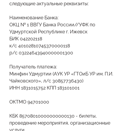
следующие актуальные реквизиты:
Наименование Банка:
ОКЦ № 1 ВВГУ Банка России//УФК по
Удмуртской Республике г. Ижевск
БИК 042202118
к/с 40102810745370000118
р/с 03224643940000001300
Получатель платежа:
Минфин Удмуртии (АУК УР «ГТОиБ УР им. П.И.
Чайковского», л/с 30857736430)
ИНН 1831015752 КПП 183101001
ОКТМО 94701000
КБК 85708010000000000130 - билеты,
проведение мероприятия, организационные
услуги