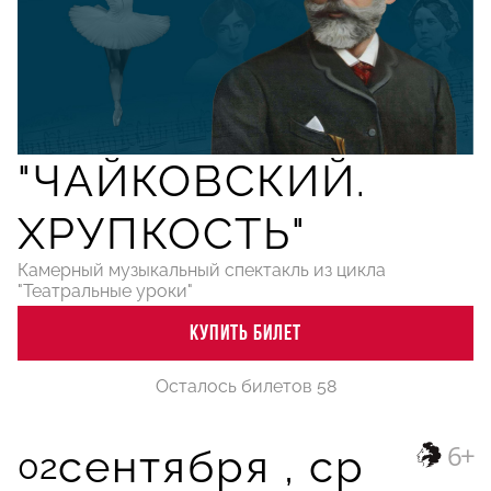
"ЧАЙКОВСКИЙ.
ХРУПКОСТЬ"
Камерный музыкальный спектакль из цикла
"Театральные уроки"
КУПИТЬ БИЛЕТ
Осталось билетов 58
6+
сентября ,
ср
02