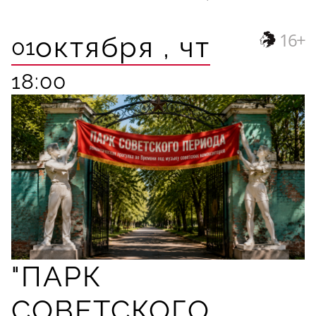
16+
октября ,
чт
01
18:00
"ПАРК
СОВЕТСКОГО