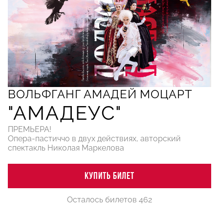
ВОЛЬФГАНГ АМАДЕЙ МОЦАРТ
"АМАДЕУС"
ПРЕМЬЕРА!
Опера-пастиччо в двух действиях, авторский
спектакль Николая Маркелова
КУПИТЬ БИЛЕТ
Осталось билетов 462