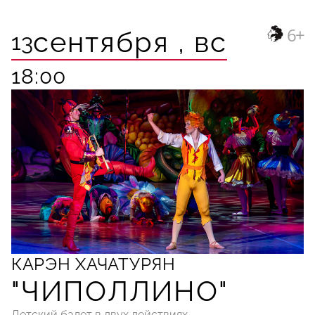
6+
сентября ,
вс
13
18:00
КАРЭН ХАЧАТУРЯН
"ЧИПОЛЛИНО"
Детский балет в двух действиях