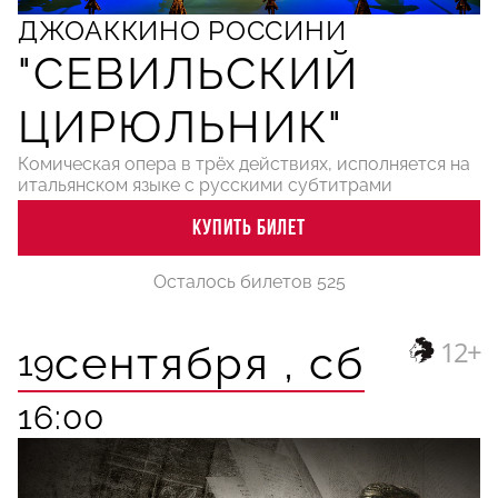
ДЖОАККИНО РОССИНИ
"СЕВИЛЬСКИЙ
ЦИРЮЛЬНИК"
Комическая опера в трёх действиях, исполняется на
итальянском языке с русскими субтитрами
КУПИТЬ БИЛЕТ
Осталось билетов 525
12+
сентября ,
сб
19
16:00