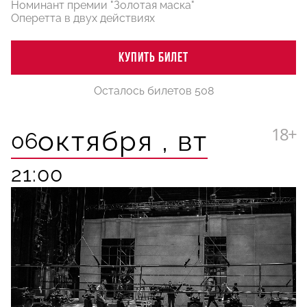
Номинант премии "Золотая маска"
Оперетта в двух действиях
КУПИТЬ БИЛЕТ
Осталось билетов 508
18+
октября ,
вт
06
21:00