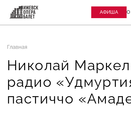
АФИША
О
Главная
Николай Маркело
радио «Удмурти
пастиччо «Амад