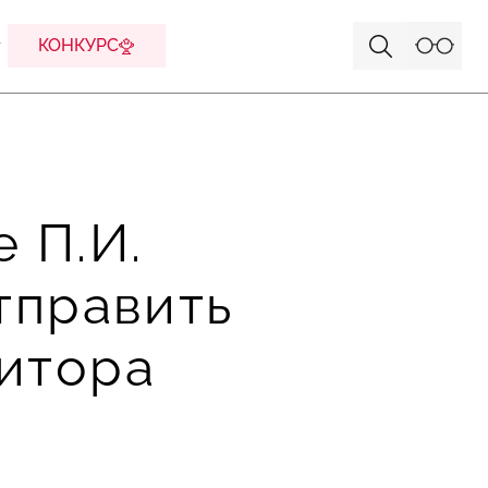
КОНКУРС
 П.И.
тправить
итора