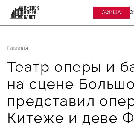
АФИША
О
Главная
Театр оперы и б
на сцене Большо
представил опер
Китеже и деве 