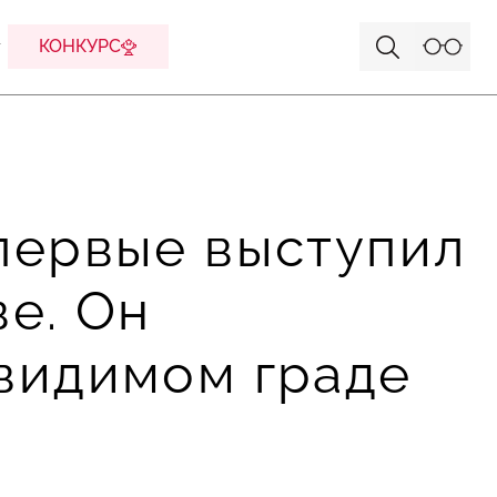
КОНКУРС
первые выступил
ве. Он
евидимом граде