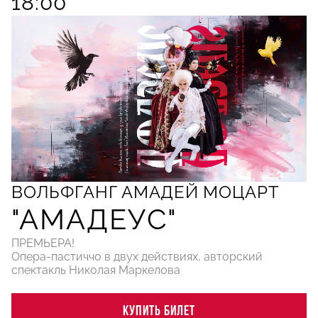
18:00
ВОЛЬФГАНГ АМАДЕЙ МОЦАРТ
"АМАДЕУС"
ПРЕМЬЕРА!
Опера-пастиччо в двух действиях, авторский
спектакль Николая Маркелова
КУПИТЬ БИЛЕТ