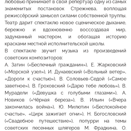
любовью принимает в свой репертуар одну из самых
знаменитых постановок Стрежнева, воплощая
режиссёрский замысел силами собственной труппы.
Театр дарит спектаклю новое сценическое дыхание,
бережно и вдохновенно воссоздавая мир,
задуманный мастером, и обогащая историю
красками местной исполнительской школы.
В спектакле звучит музыка из произведений
советских композиторов:
А. Затин («Беспечный гражданин»), Е. Жарковский
(«Морской узел»), И. Дунаевский («Вольный ветер»,
«Дороги к счастью»), В. Соловьев-Седой («Самое
заветное»), В. Гроховский («Дарю тебе любовь»), В.
Мурадели («Девушка с голубыми глазами»), А.
Новиков («Чёрная береза»), В. Ильин («Вчера
закончилась война»), Ю. Милютин («Беспокойное
счастье», «Цирк зажигает огни»), Н. Богословский
(«Свадебное путешествие»), попурри на темы
советских песенных шлягеров М. Фрадкина, О.