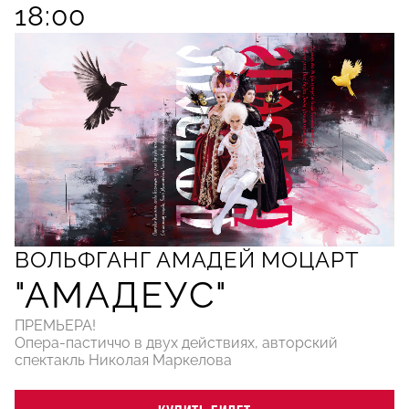
18:00
ВОЛЬФГАНГ АМАДЕЙ МОЦАРТ
"АМАДЕУС"
ПРЕМЬЕРА!
Опера-пастиччо в двух действиях, авторский
спектакль Николая Маркелова