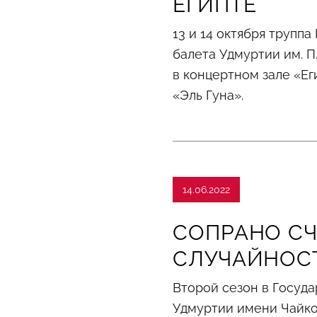
ЕГИПТЕ
13 и 14 октября трупп
балета Удмуртии им. П.
в концертном зале «Ег
«Эль Гуна».
14.06.2022
СОПРАНО С
СЛУЧАЙНОС
Второй сезон в Госуд
Удмуртии имени Чайко