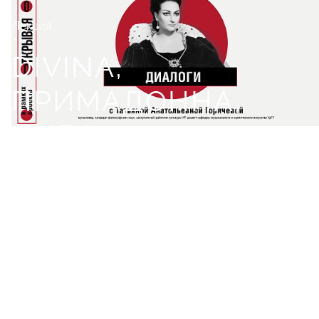
Лекция
DIVINA,
ПРИМАДОННА,
ДИВА: о времена, о
нравы...
Диалоги с Т.А. Горячевой
12+