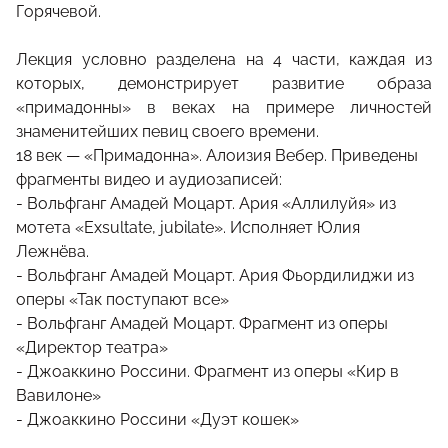
Горячевой.
Лекция условно разделена на 4 части, каждая из
которых, демонстрирует развитие образа
«примадонны» в веках на примере личностей
знаменитейших певиц своего времени.
18 век — «Примадонна». Алоизия Вебер. Приведены
фрагменты видео и аудиозаписей:
- Вольфганг Амадей Моцарт. Ария «Аллилуйя» из
мотета «Exsultate, jubilate». Исполняет Юлия
Лежнёва.
- Вольфганг Амадей Моцарт. Ария Фьордилиджи из
оперы «Так поступают все»
- Вольфганг Амадей Моцарт. Фрагмент из оперы
«Директор театра»
- Джоаккино Россини. Фрагмент из оперы «Кир в
Вавилоне»
- Джоаккино Россини «Дуэт кошек»