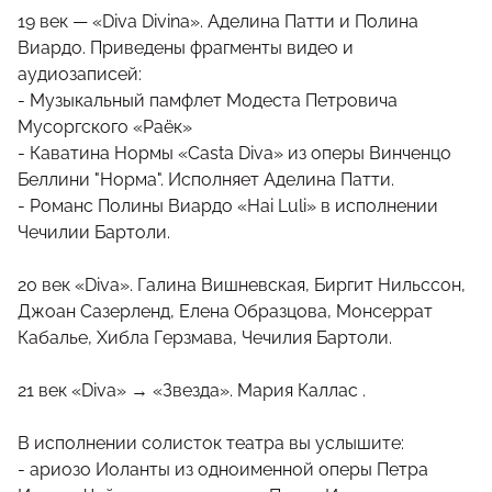
19 век — «Diva Divina». Аделина Патти и Полина
Виардо. Приведены фрагменты видео и
аудиозаписей:
- Музыкальный памфлет Модеста Петровича
Мусоргского «Раёк»
- Каватина Нормы «Casta Diva» из оперы Винченцо
Беллини "Норма". Исполняет Аделина Патти.
- Романс Полины Виардо «Hai Luli» в исполнении
Чечилии Бартоли.
20 век «Diva». Галина Вишневская, Биргит Нильссон,
Джоан Сазерленд, Елена Образцова, Монсеррат
Кабалье, Хибла Герзмава, Чечилия Бартоли.
21 век «Diva» → «Звезда». Мария Каллас .
В исполнении солисток театра вы услышите:
- ариозо Иоланты из одноименной оперы Петра