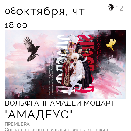
12+
октября,
чт
08
18:00
ВОЛЬФГАНГ АМАДЕЙ МОЦАРТ
"АМАДЕУС"
ПРЕМЬЕРА!
Опера-пастиччо в двух действиях, авторский