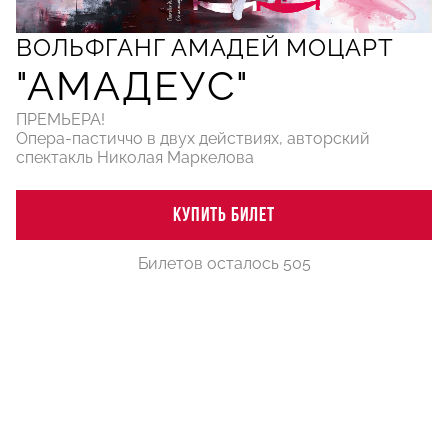
ВОЛЬФГАНГ АМАДЕЙ МОЦАРТ
"АМАДЕУС"
ПРЕМЬЕРА!
Опера-пастиччо в двух действиях, авторский
спектакль Николая Маркелова
КУПИТЬ БИЛЕТ
Билетов осталось 505