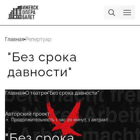
Главная
Репертуар
"Без срока
давности"
Главная
О театре
"Без срока давности"
Авторский проект
Продолжительность 1 час 20 минут, 1 антракт
"Без срока